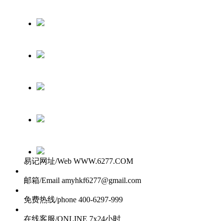
易记网址/Web
WWW.6277.COM
邮箱/Email
amyhkf6277@gmail.com
免费热线/phone
400-6297-999
在线客服/ONLINE
7x24小时