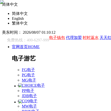
简体中文
简体中文
English
繁体中文
美东时间：
2026/08/07 01:10:12
电子钱包
代理加盟
时时返水
天天
免费热线：400-6297-999
官网首页
HOME
电子游艺
FG电子
PG电子
MG电子
CHOICE电子
PP电子
JDB电子
CQ9电子
MW电子