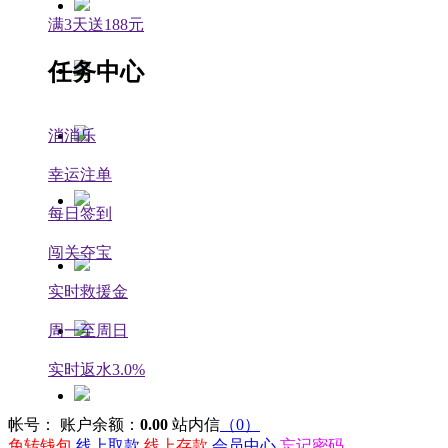
满3天送188元
任务中心
消消乐
幸运注单
每日签到
闯关夺宝
实时救援金
周一至周日
实时返水3.0%
帐号：
账户余额：
0.00
站内信
（
0
）
免转钱包
线上取款
线上存款
会员中心
忘记密码